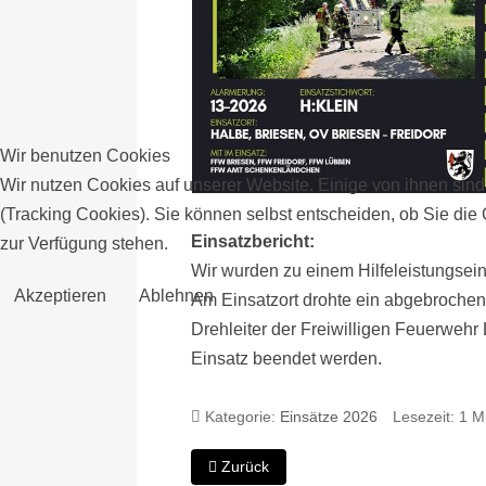
Wir benutzen Cookies
Wir nutzen Cookies auf unserer Website. Einige von ihnen sind
(Tracking Cookies). Sie können selbst entscheiden, ob Sie die
Einsatzbericht:
zur Verfügung stehen.
Wir wurden zu einem Hilfeleistungseins
Akzeptieren
Ablehnen
Am Einsatzort drohte ein abgebrochene
Drehleiter der Freiwilligen Feuerwehr 
Einsatz beendet werden.
Kategorie:
Einsätze 2026
Lesezeit: 1 M
Vorheriger Beitrag: Einsatz 14-2026
Zurück