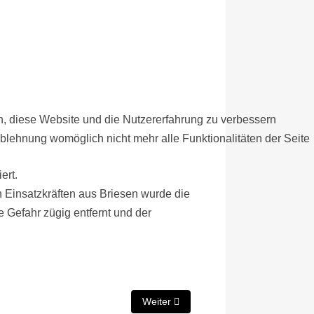
en, diese Website und die Nutzererfahrung zu verbessern
Ablehnung womöglich nicht mehr alle Funktionalitäten der Seite
ert.
n Einsatzkräften aus Briesen wurde die
e Gefahr zügig entfernt und der
Nächster Beitrag: Einsatz 12-2026
Weiter