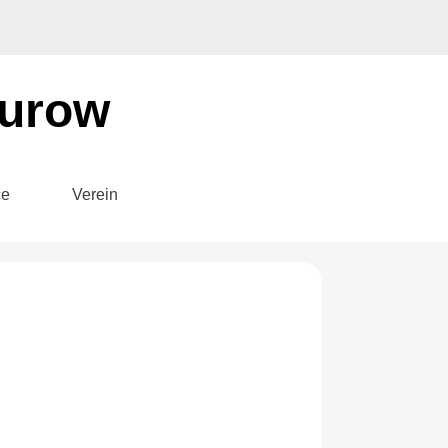
eurow
ce
Verein