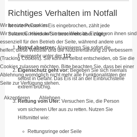
Richtiges Verhalten im Notfall
Wir benutzen Cookies
Ist eine Person im Eis eingebrochen, zählt jede
Wir nutzen Cookies auf unserer Website. Einige von ihnen sind
Sekunde. Handeln Sie besonnen, aber zügig:
essenziell für den Betrieb der Seite, während andere uns
Notruf absetzen:
Alarmieren Sie sofort die
helfen, diese Website und die Nutzererfahrung zu verbessern
Feuerwehr unter der
112
.
(Tracking Cookies). Sie können selbst entscheiden, ob Sie die
Cookies zulassen möchten. Bitte beachten Sie, dass bei einer
Eigenschutz geht vor:
Begeben Sie sich niemals
Ablehnung womöglich nicht mehr alle Funktionalitäten der
selbst in Gefahr. Das Eis ist an der Einbruchstelle
Seite zur Verfügung stehen.
extrem brüchig.
Akzeptieren
Ablehnen
Rettung vom Ufer:
Versuchen Sie, die Person
vom sicheren Ufer aus zu retten. Nutzen Sie
Hilfsmittel wie:
Rettungsringe oder Seile