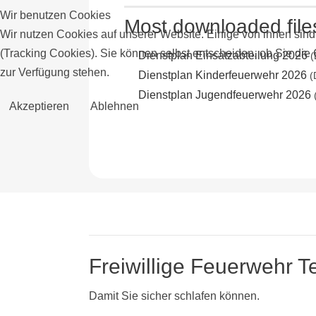
Wir benutzen Cookies
Most downloaded file
Wir nutzen Cookies auf unserer Website. Einige von ihnen sind
(Tracking Cookies). Sie können selbst entscheiden, ob Sie die
Dienstplan Einsatzabteilung 2026
(
zur Verfügung stehen.
Dienstplan Kinderfeuerwehr 2026
(
Dienstplan Jugendfeuerwehr 2026
Akzeptieren
Ablehnen
Freiwillige Feuerwehr 
Damit Sie sicher schlafen können.