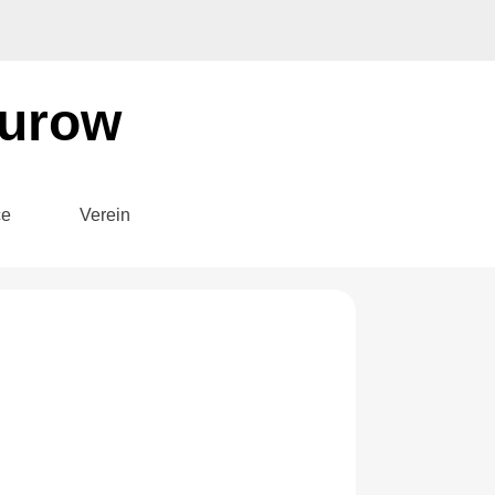
eurow
ce
Verein