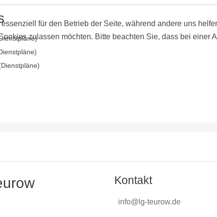
s
 essenziell für den Betrieb der Seite, während andere uns helf
 Cookies zulassen möchten. Bitte beachten Sie, dass bei einer 
Dienstpläne)
Dienstpläne)
(Dienstpläne)
Kontakt
Teurow
info@lg-teurow.de